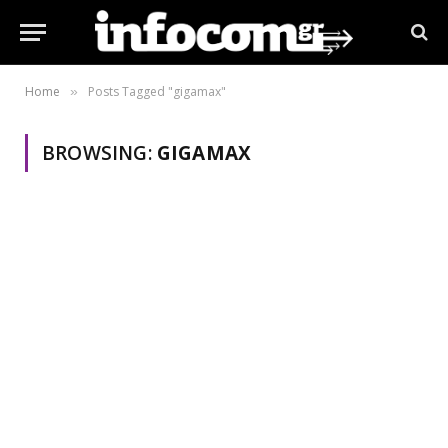
Home
Posts Tagged "gigamax"
»
BROWSING:
GIGAMAX