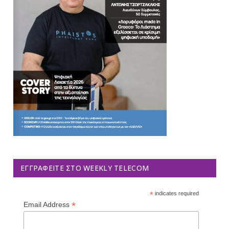
ΕΓΓΡΑΦΕΊΤΕ ΣΤΟ WEEKLY TELECOM
*
indicates required
*
Email Address