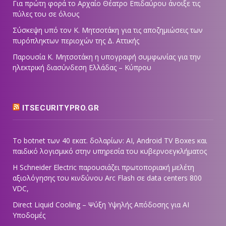
Για πρώτη φορά το Αρχαίο Θέατρο Επιδαύρου άνοιξε τις
πύλες του σε όλους
Σύσκεψη υπό τον Κ. Μητσοτάκη για τις αποζημιώσεις των
πυρόπληκτων περιοχών της Δ. Αττικής
Παρουσία Κ. Μητσοτάκη η υπογραφή συμφωνίας για την
ηλεκτρική διασύνδεση Ελλάδας – Κύπρου
ITSECURITYPRO.GR
Το botnet των 40 εκατ. δολαρίων: AI, Android TV Boxes και
παιδικό λογισμικό στην υπηρεσία του κυβερνοεγκλήματος
Η Schneider Electric παρουσιάζει πρωτοποριακή μελέτη
αξιολόγησης του κινδύνου Arc Flash σε data centers 800
VDC,
Direct Liquid Cooling – Ψύξη Υψηλής Απόδοσης για AI
Υποδομές