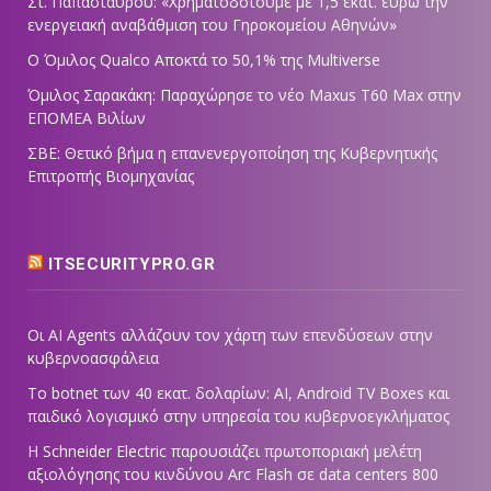
Στ. Παπασταύρου: «Χρηματοδοτούμε με 1,5 εκατ. ευρώ την
ενεργειακή αναβάθμιση του Γηροκομείου Αθηνών»
Ο Όμιλος Qualco Αποκτά το 50,1% της Multiverse
Όμιλος Σαρακάκη: Παραχώρησε το νέο Maxus T60 Max στην
ΕΠΟΜΕΑ Βιλίων
ΣΒΕ: Θετικό βήμα η επανενεργοποίηση της Κυβερνητικής
Επιτροπής Βιομηχανίας
ITSECURITYPRO.GR
Οι AI Agents αλλάζουν τον χάρτη των επενδύσεων στην
κυβερνοασφάλεια
Το botnet των 40 εκατ. δολαρίων: AI, Android TV Boxes και
παιδικό λογισμικό στην υπηρεσία του κυβερνοεγκλήματος
Η Schneider Electric παρουσιάζει πρωτοποριακή μελέτη
αξιολόγησης του κινδύνου Arc Flash σε data centers 800