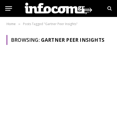
Home
Posts Tagged "Gartner Peer Ιnsights"
»
BROWSING:
GARTNER PEER ΙNSIGHTS