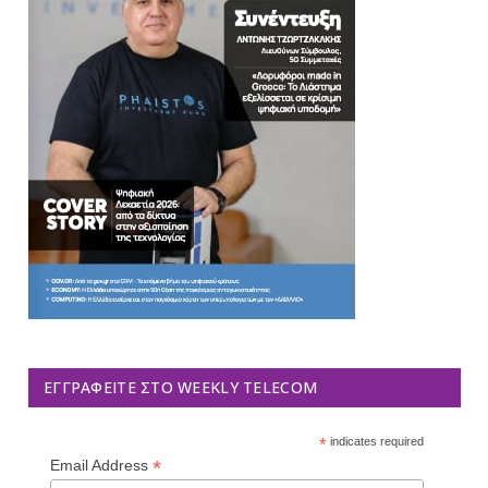
ΕΓΓΡΑΦΕΊΤΕ ΣΤΟ WEEKLY TELECOM
*
indicates required
*
Email Address