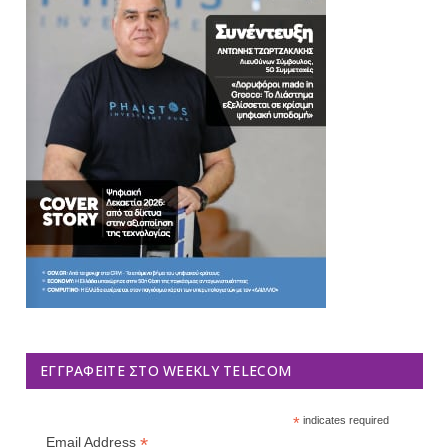
ΕΓΓΡΑΦΕΊΤΕ ΣΤΟ WEEKLY TELECOM
*
indicates required
*
Email Address