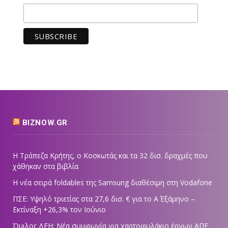
BIZNOW.GR
Η Τράπεζα Κρήτης, ο Κοσκωτάς και τα 32 δισ. δραχμές που
χάθηκαν στα βιβλία
Η νέα σειρά foldables της Samsung διαθέσιμη στη Vodafone
ΠΣΕ: Υψηλό τριετίας στα 27,6 δισ. € για το Α΄ Εξάμηνο –
Εκτίναξη +26,3% τον Ιούνιο
Όμιλος ΔΕΗ: Νέα συμφωνία για χαρτοφυλάκιο έργων ΑΠΕ