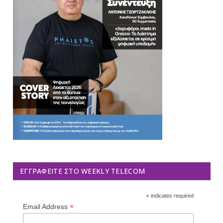
ΕΓΓΡΑΦΕΊΤΕ ΣΤΟ WEEKLY TELECOM
*
indicates required
*
Email Address