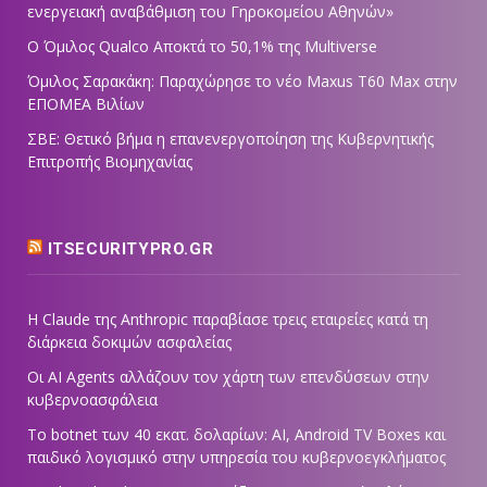
ενεργειακή αναβάθμιση του Γηροκομείου Αθηνών»
Ο Όμιλος Qualco Αποκτά το 50,1% της Multiverse
Όμιλος Σαρακάκη: Παραχώρησε το νέο Maxus T60 Max στην
ΕΠΟΜΕΑ Βιλίων
ΣΒΕ: Θετικό βήμα η επανενεργοποίηση της Κυβερνητικής
Επιτροπής Βιομηχανίας
ITSECURITYPRO.GR
Η Claude της Anthropic παραβίασε τρεις εταιρείες κατά τη
διάρκεια δοκιμών ασφαλείας
Οι AI Agents αλλάζουν τον χάρτη των επενδύσεων στην
κυβερνοασφάλεια
Το botnet των 40 εκατ. δολαρίων: AI, Android TV Boxes και
παιδικό λογισμικό στην υπηρεσία του κυβερνοεγκλήματος