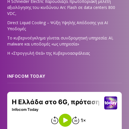
Η Schneider Electric παρουσιάζει πρωτοποριακή μελέτη
αξιολόγησης του κινδύνου Arc Flash σε data centers 800
VDC,
Direct Liquid Cooling – Ψύξη Υψηλής Απόδοσης για AI
Υποδομές
Το κυβερνοέγκλημα γίνεται συνδρομητική υπηρεσία: AI,
malware και υποδομές «ως υπηρεσία»
Η «Στρογγυλή Θεά» της Κυβερνοασφάλειας
INFOCOM TODAY