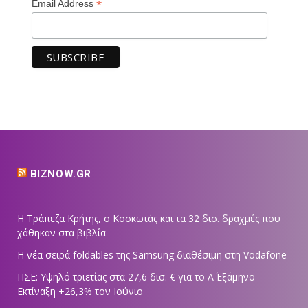
*
Email Address
BIZNOW.GR
Η Τράπεζα Κρήτης, ο Κοσκωτάς και τα 32 δισ. δραχμές που
χάθηκαν στα βιβλία
Η νέα σειρά foldables της Samsung διαθέσιμη στη Vodafone
ΠΣΕ: Υψηλό τριετίας στα 27,6 δισ. € για το Α΄ Εξάμηνο –
Εκτίναξη +26,3% τον Ιούνιο