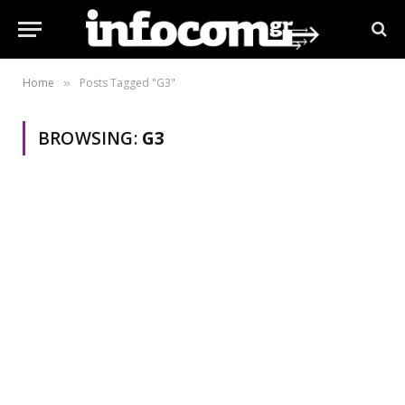
Home
Posts Tagged "G3"
»
BROWSING:
G3