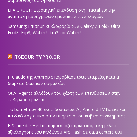
σύμβουλος του Ομίλου ΔΕΗ
EFA GROUP: Στρατηγική επένδυση στη Fractal για την
ανάπτυξη προηγμένων αμυντικών τεχνολογιών
Samsung: Επίσημη κυκλοφορία των Galaxy Z Fold8 Ultra,
Fold8, Flip8, Watch Ultra2 και Watch9
ITSECURITYPRO.GR
Η Claude της Anthropic παραβίασε τρεις εταιρείες κατά τη
διάρκεια δοκιμών ασφαλείας
Οι AI Agents αλλάζουν τον χάρτη των επενδύσεων στην
κυβερνοασφάλεια
Το botnet των 40 εκατ. δολαρίων: AI, Android TV Boxes και
παιδικό λογισμικό στην υπηρεσία του κυβερνοεγκλήματος
Η Schneider Electric παρουσιάζει πρωτοποριακή μελέτη
αξιολόγησης του κινδύνου Arc Flash σε data centers 800