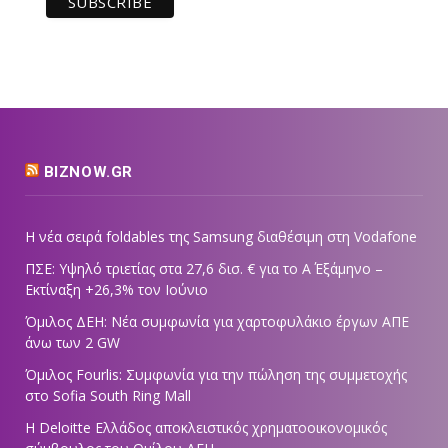
BIZNOW.GR
Η νέα σειρά foldables της Samsung διαθέσιμη στη Vodafone
ΠΣΕ: Υψηλό τριετίας στα 27,6 δισ. € για το Α΄ Εξάμηνο –
Εκτίναξη +26,3% τον Ιούνιο
Όμιλος ΔΕΗ: Νέα συμφωνία για χαρτοφυλάκιο έργων ΑΠΕ
άνω των 2 GW
Όμιλος Fourlis: Συμφωνία για την πώληση της συμμετοχής
στο Sofia South Ring Mall
Η Deloitte Ελλάδος αποκλειστικός χρηματοοικονομικός