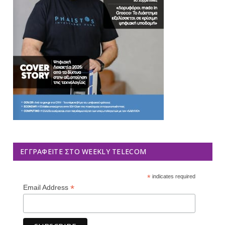
ΕΓΓΡΑΦΕΊΤΕ ΣΤΟ WEEKLY TELECOM
*
indicates required
*
Email Address