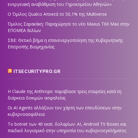
ενεργειακή αναβάθμιση του Γηροκομείου Αθηνών»
Ο Όμιλος Qualco Αποκτά το 50,1% της Multiverse
Όμιλος Σαρακάκη: Παραχώρησε το νέο Maxus T60 Max στην
ΕΠΟΜΕΑ Βιλίων
ΣΒΕ: Θετικό βήμα η επανενεργοποίηση της Κυβερνητικής
Επιτροπής Βιομηχανίας
ITSECURITYPRO.GR
Η Claude της Anthropic παραβίασε τρεις εταιρείες κατά τη
διάρκεια δοκιμών ασφαλείας
Οι AI Agents αλλάζουν τον χάρτη των επενδύσεων στην
κυβερνοασφάλεια
Το botnet των 40 εκατ. δολαρίων: AI, Android TV Boxes και
παιδικό λογισμικό στην υπηρεσία του κυβερνοεγκλήματος