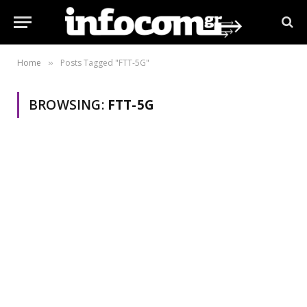
Home
Posts Tagged "FTT-5G"
»
BROWSING:
FTT-5G