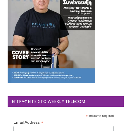
ΕΓΓΡΑΦΕΊΤΕ ΣΤΟ WEEKLY TELECOM
*
indicates required
*
Email Address