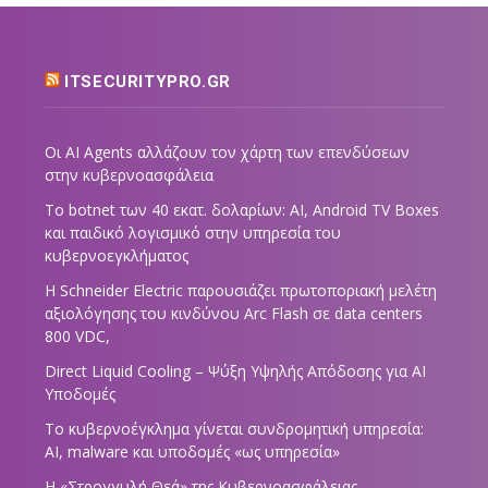
ITSECURITYPRO.GR
Οι AI Agents αλλάζουν τον χάρτη των επενδύσεων
στην κυβερνοασφάλεια
Το botnet των 40 εκατ. δολαρίων: AI, Android TV Boxes
και παιδικό λογισμικό στην υπηρεσία του
κυβερνοεγκλήματος
Η Schneider Electric παρουσιάζει πρωτοποριακή μελέτη
αξιολόγησης του κινδύνου Arc Flash σε data centers
800 VDC,
Direct Liquid Cooling – Ψύξη Υψηλής Απόδοσης για AI
Υποδομές
Το κυβερνοέγκλημα γίνεται συνδρομητική υπηρεσία:
AI, malware και υποδομές «ως υπηρεσία»
Η «Στρογγυλή Θεά» της Κυβερνοασφάλειας