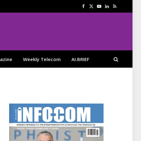
Facebook
X
YouTube
LinkedIn
RSS
(Twitter)
azine
Weekly Telecom
AI.BRIEF