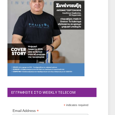
ΕΓΓΡΑΦΕΊΤΕ ΣΤΟ WEEKLY TELECOM
*
indicates required
*
Email Address