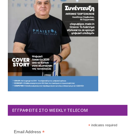
ΕΓΓΡΑΦΕΊΤΕ ΣΤΟ WEEKLY TELECOM
*
indicates required
*
Email Address