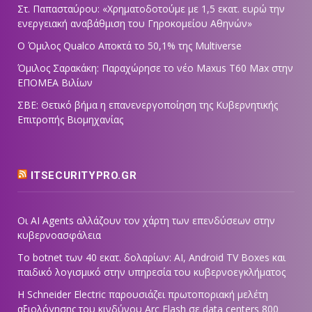
Στ. Παπασταύρου: «Χρηματοδοτούμε με 1,5 εκατ. ευρώ την
ενεργειακή αναβάθμιση του Γηροκομείου Αθηνών»
Ο Όμιλος Qualco Αποκτά το 50,1% της Multiverse
Όμιλος Σαρακάκη: Παραχώρησε το νέο Maxus T60 Max στην
ΕΠΟΜΕΑ Βιλίων
ΣΒΕ: Θετικό βήμα η επανενεργοποίηση της Κυβερνητικής
Επιτροπής Βιομηχανίας
ITSECURITYPRO.GR
Οι AI Agents αλλάζουν τον χάρτη των επενδύσεων στην
κυβερνοασφάλεια
Το botnet των 40 εκατ. δολαρίων: AI, Android TV Boxes και
παιδικό λογισμικό στην υπηρεσία του κυβερνοεγκλήματος
Η Schneider Electric παρουσιάζει πρωτοποριακή μελέτη
αξιολόγησης του κινδύνου Arc Flash σε data centers 800