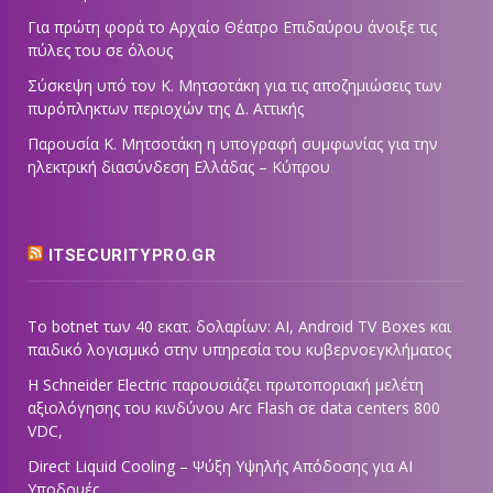
Για πρώτη φορά το Αρχαίο Θέατρο Επιδαύρου άνοιξε τις
πύλες του σε όλους
Σύσκεψη υπό τον Κ. Μητσοτάκη για τις αποζημιώσεις των
πυρόπληκτων περιοχών της Δ. Αττικής
Παρουσία Κ. Μητσοτάκη η υπογραφή συμφωνίας για την
ηλεκτρική διασύνδεση Ελλάδας – Κύπρου
ITSECURITYPRO.GR
Το botnet των 40 εκατ. δολαρίων: AI, Android TV Boxes και
παιδικό λογισμικό στην υπηρεσία του κυβερνοεγκλήματος
Η Schneider Electric παρουσιάζει πρωτοποριακή μελέτη
αξιολόγησης του κινδύνου Arc Flash σε data centers 800
VDC,
Direct Liquid Cooling – Ψύξη Υψηλής Απόδοσης για AI
Υποδομές