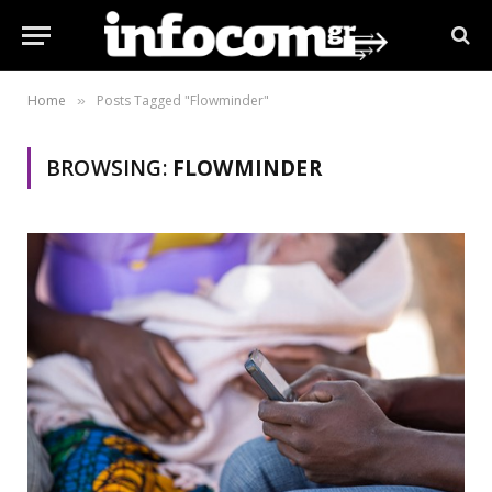
Home
Posts Tagged "Flowminder"
»
BROWSING:
FLOWMINDER