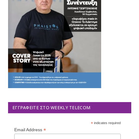
ΕΓΓΡΑΦΕΊΤΕ ΣΤΟ WEEKLY TELECOM
*
indicates required
*
Email Address