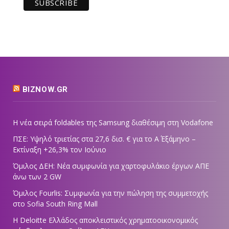
BIZNOW.GR
Η νέα σειρά foldables της Samsung διαθέσιμη στη Vodafone
ΠΣΕ: Υψηλό τριετίας στα 27,6 δισ. € για το Α΄ Εξάμηνο –
Εκτίναξη +26,3% τον Ιούνιο
Όμιλος ΔΕΗ: Νέα συμφωνία για χαρτοφυλάκιο έργων ΑΠΕ
άνω των 2 GW
Όμιλος Fourlis: Συμφωνία για την πώληση της συμμετοχής
στο Sofia South Ring Mall
Η Deloitte Ελλάδος αποκλειστικός χρηματοοικονομικός