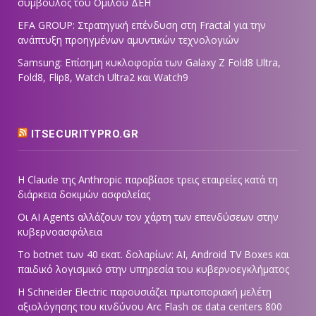
σύμβουλος του Ομίλου ΔΕΗ
EFA GROUP: Στρατηγική επένδυση στη Fractal για την
ανάπτυξη προηγμένων αμυντικών τεχνολογιών
Samsung: Επίσημη κυκλοφορία των Galaxy Z Fold8 Ultra,
Fold8, Flip8, Watch Ultra2 και Watch9
ITSECURITYPRO.GR
Η Claude της Anthropic παραβίασε τρεις εταιρείες κατά τη
διάρκεια δοκιμών ασφαλείας
Οι AI Agents αλλάζουν τον χάρτη των επενδύσεων στην
κυβερνοασφάλεια
Το botnet των 40 εκατ. δολαρίων: AI, Android TV Boxes και
παιδικό λογισμικό στην υπηρεσία του κυβερνοεγκλήματος
Η Schneider Electric παρουσιάζει πρωτοποριακή μελέτη
αξιολόγησης του κινδύνου Arc Flash σε data centers 800