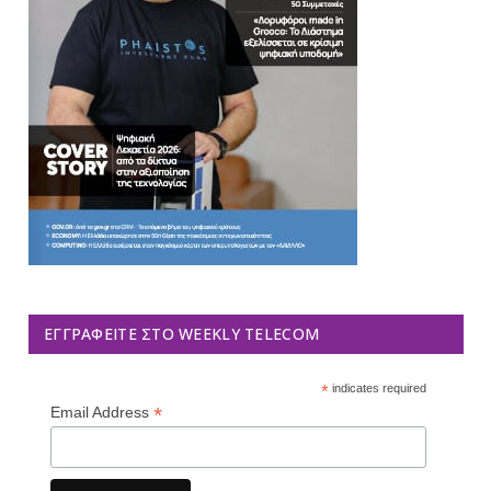
ΕΓΓΡΑΦΕΊΤΕ ΣΤΟ WEEKLY TELECOM
*
indicates required
*
Email Address