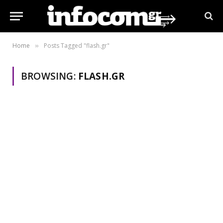
Home
Posts Tagged "flash.gr"
»
BROWSING:
FLASH.GR