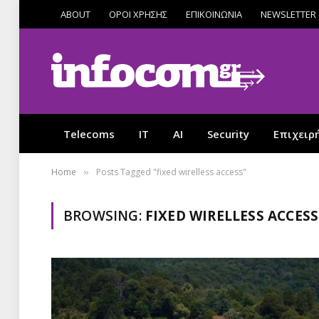
ABOUT
ΟΡΟΙ ΧΡΗΣΗΣ
ΕΠΙΚΟΙΝΩΝΙΑ
NEWSLETTER
Telecoms
IT
AI
Security
Επιχειρ
Home
Posts Tagged "fixed wirelless access"
»
BROWSING:
FIXED WIRELLESS ACCESS