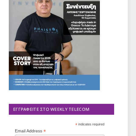
ΕΓΓΡΑΦΕΊΤΕ ΣΤΟ WEEKLY TELECOM
*
indicates required
*
Email Address