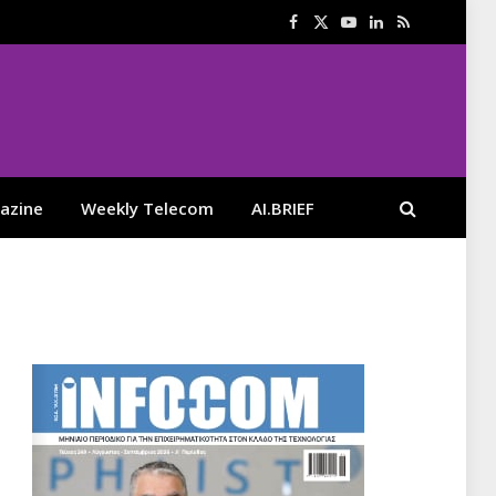
Facebook
X
YouTube
LinkedIn
RSS
(Twitter)
azine
Weekly Telecom
AI.BRIEF