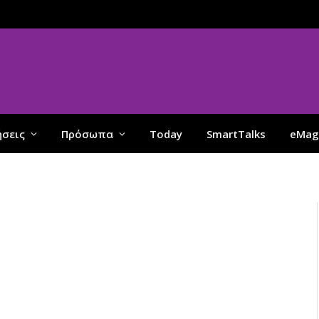
ήσεις
Πρόσωπα
Today
SmartTalks
eMag