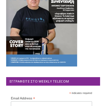
ΕΓΓΡΑΦΕΊΤΕ ΣΤΟ WEEKLY TELECOM
*
indicates required
*
Email Address