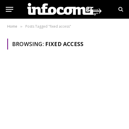
Home
Posts Tagged "fixed access"
»
BROWSING:
FIXED ACCESS