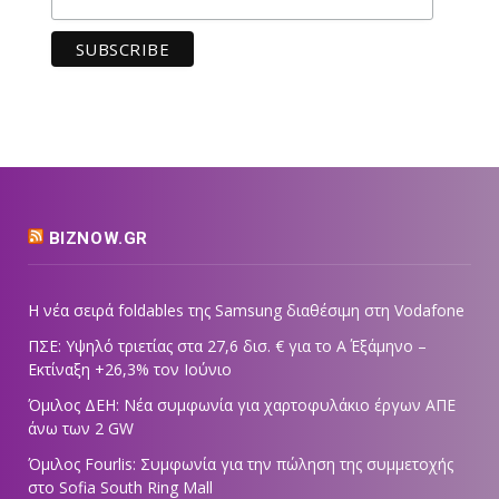
BIZNOW.GR
Η νέα σειρά foldables της Samsung διαθέσιμη στη Vodafone
ΠΣΕ: Υψηλό τριετίας στα 27,6 δισ. € για το Α΄ Εξάμηνο –
Εκτίναξη +26,3% τον Ιούνιο
Όμιλος ΔΕΗ: Νέα συμφωνία για χαρτοφυλάκιο έργων ΑΠΕ
άνω των 2 GW
Όμιλος Fourlis: Συμφωνία για την πώληση της συμμετοχής
στο Sofia South Ring Mall