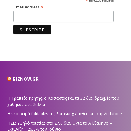
*
indicates required
*
Email Address
BIZNOW.GR
Η Τράπεζα Κρήτης, ο Κοσκωτάς και τα 32 δισ. δραχμές που
χάθηκαν στα βιβλία
Η νέα σειρά foldables της Samsung διαθέσιμη στη Vodafone
ΠΣΕ: Υψηλό τριετίας στα 27,6 δισ. € για το Α΄ Εξάμηνο –
Εκτίναξη +26,3% τον Ιούνιο