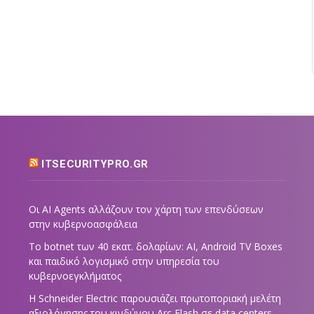
ITSECURITYPRO.GR
Οι AI Agents αλλάζουν τον χάρτη των επενδύσεων
στην κυβερνοασφάλεια
Το botnet των 40 εκατ. δολαρίων: AI, Android TV Boxes
και παιδικό λογισμικό στην υπηρεσία του
κυβερνοεγκλήματος
Η Schneider Electric παρουσιάζει πρωτοποριακή μελέτη
αξιολόγησης του κινδύνου Arc Flash σε data centers