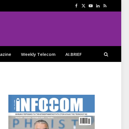
Facebook
X
YouTube
LinkedIn
RSS
(Twitter)
azine
Weekly Telecom
AI.BRIEF