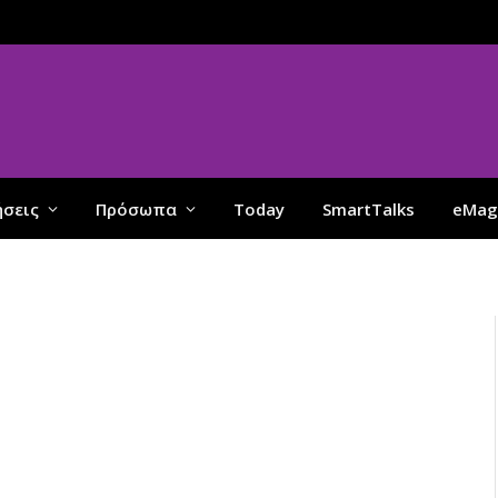
ήσεις
Πρόσωπα
Today
SmartTalks
eMag