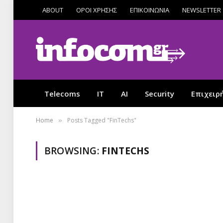
ABOUT
ΟΡΟΙ ΧΡΗΣΗΣ
ΕΠΙΚΟΙΝΩΝΙΑ
NEWSLETTER
Telecoms
IT
AI
Security
Επιχειρ
Home
Posts Tagged "FinTechs"
»
BROWSING:
FINTECHS