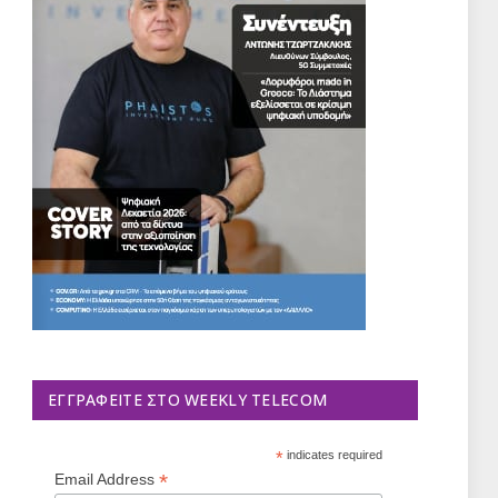
ΕΓΓΡΑΦΕΊΤΕ ΣΤΟ WEEKLY TELECOM
*
indicates required
*
Email Address