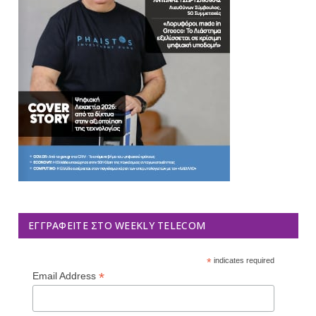
ΕΓΓΡΑΦΕΊΤΕ ΣΤΟ WEEKLY TELECOM
*
indicates required
*
Email Address