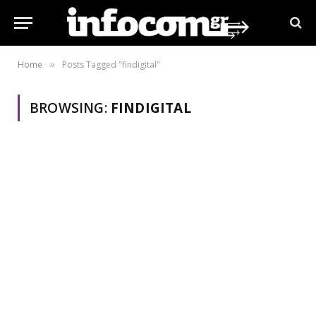
Home
Posts Tagged "findigital"
»
BROWSING:
FINDIGITAL