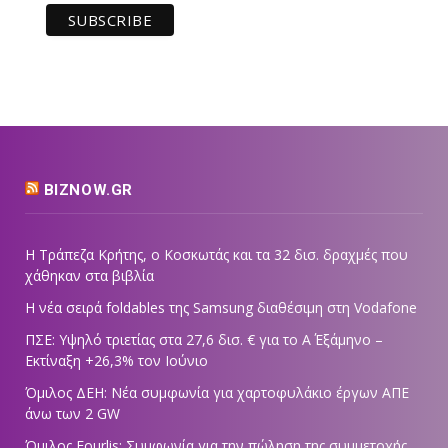
BIZNOW.GR
Η Τράπεζα Κρήτης, ο Κοσκωτάς και τα 32 δισ. δραχμές που
χάθηκαν στα βιβλία
Η νέα σειρά foldables της Samsung διαθέσιμη στη Vodafone
ΠΣΕ: Υψηλό τριετίας στα 27,6 δισ. € για το Α΄ Εξάμηνο –
Εκτίναξη +26,3% τον Ιούνιο
Όμιλος ΔΕΗ: Νέα συμφωνία για χαρτοφυλάκιο έργων ΑΠΕ
άνω των 2 GW
Όμιλος Fourlis: Συμφωνία για την πώληση της συμμετοχής