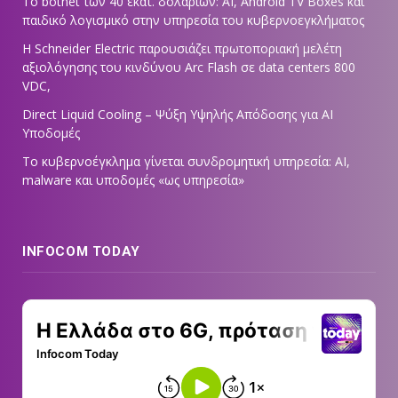
Το botnet των 40 εκατ. δολαρίων: AI, Android TV Boxes και
παιδικό λογισμικό στην υπηρεσία του κυβερνοεγκλήματος
Η Schneider Electric παρουσιάζει πρωτοποριακή μελέτη
αξιολόγησης του κινδύνου Arc Flash σε data centers 800
VDC,
Direct Liquid Cooling – Ψύξη Υψηλής Απόδοσης για AI
Υποδομές
Το κυβερνοέγκλημα γίνεται συνδρομητική υπηρεσία: AI,
malware και υποδομές «ως υπηρεσία»
INFOCOM TODAY