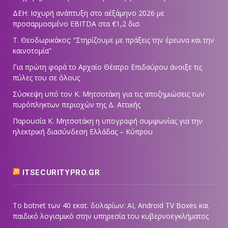
ΔΕΗ: Ισχυρή ανάπτυξη στο α΄εξάμηνο 2026 με
προσαρμοσμένο EBITDA στα €1,2 δισ.
Τ. Θεοδωρικάκος: “Στηρίζουμε με πράξεις την έρευνα και την
καινοτομία”
Για πρώτη φορά το Αρχαίο Θέατρο Επιδαύρου άνοιξε τις
πύλες του σε όλους
Σύσκεψη υπό τον Κ. Μητσοτάκη για τις αποζημιώσεις των
πυρόπληκτων περιοχών της Δ. Αττικής
Παρουσία Κ. Μητσοτάκη η υπογραφή συμφωνίας για την
ηλεκτρική διασύνδεση Ελλάδας – Κύπρου
ITSECURITYPRO.GR
Το botnet των 40 εκατ. δολαρίων: AI, Android TV Boxes και
παιδικό λογισμικό στην υπηρεσία του κυβερνοεγκλήματος