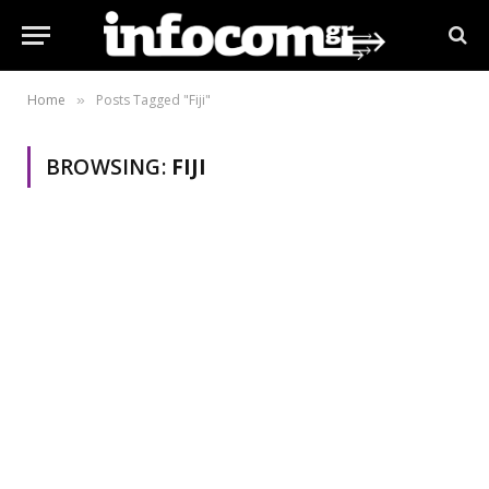
Home
Posts Tagged "Fiji"
»
BROWSING:
FIJI