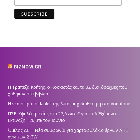
BIZNOW.GR
Η Τράπεζα Κρήτης, ο Κοσκωτάς και τα 32 δισ. δραχμές που
χάθηκαν στα βιβλία
Η νέα σειρά foldables της Samsung διαθέσιμη στη Vodafone
ΠΣΕ: Υψηλό τριετίας στα 27,6 δισ. € για το Α΄ Εξάμηνο –
Εκτίναξη +26,3% τον Ιούνιο
Όμιλος ΔΕΗ: Νέα συμφωνία για χαρτοφυλάκιο έργων ΑΠΕ
άνω των 2 GW