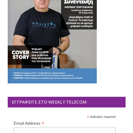
ΕΓΓΡΑΦΕΊΤΕ ΣΤΟ WEEKLY TELECOM
*
indicates required
*
Email Address