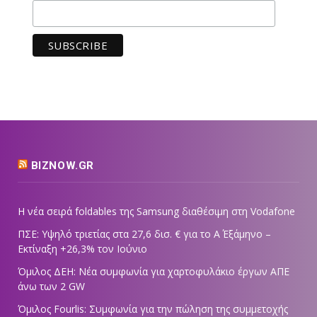
BIZNOW.GR
Η νέα σειρά foldables της Samsung διαθέσιμη στη Vodafone
ΠΣΕ: Υψηλό τριετίας στα 27,6 δισ. € για το Α΄ Εξάμηνο –
Εκτίναξη +26,3% τον Ιούνιο
Όμιλος ΔΕΗ: Νέα συμφωνία για χαρτοφυλάκιο έργων ΑΠΕ
άνω των 2 GW
Όμιλος Fourlis: Συμφωνία για την πώληση της συμμετοχής