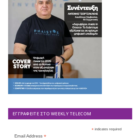
ΕΓΓΡΑΦΕΊΤΕ ΣΤΟ WEEKLY TELECOM
*
indicates required
*
Email Address