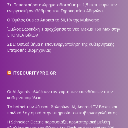
Στ. Παπασταύρου: «Χρηματοδοτούμε με 1,5 εκατ. ευρώ την
ενεργειακή αναβάθμιση του Γηροκομείου Αθηνών»
Ο Όμιλος Qualco Αποκτά το 50,1% της Multiverse
Όμιλος Σαρακάκη: Παραχώρησε το νέο Maxus T60 Max στην
ΕΠΟΜΕΑ Βιλίων
ΣΒΕ: Θετικό βήμα η επανενεργοποίηση της Κυβερνητικής
Επιτροπής Βιομηχανίας
ITSECURITYPRO.GR
Οι AI Agents αλλάζουν τον χάρτη των επενδύσεων στην
κυβερνοασφάλεια
Το botnet των 40 εκατ. δολαρίων: AI, Android TV Boxes και
παιδικό λογισμικό στην υπηρεσία του κυβερνοεγκλήματος
Η Schneider Electric παρουσιάζει πρωτοποριακή μελέτη
αξιολόγησης του κινδύνου Arc Flash σε data centers 800