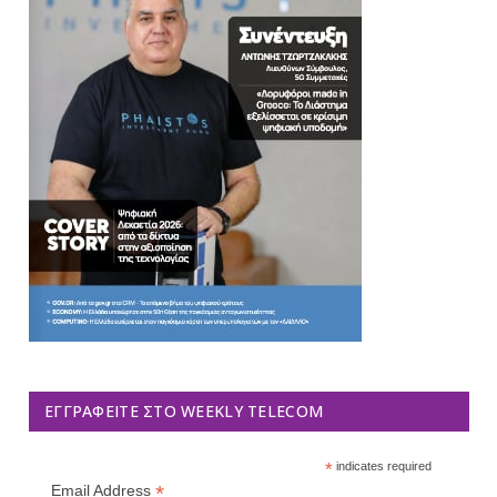
ΕΓΓΡΑΦΕΊΤΕ ΣΤΟ WEEKLY TELECOM
*
indicates required
*
Email Address