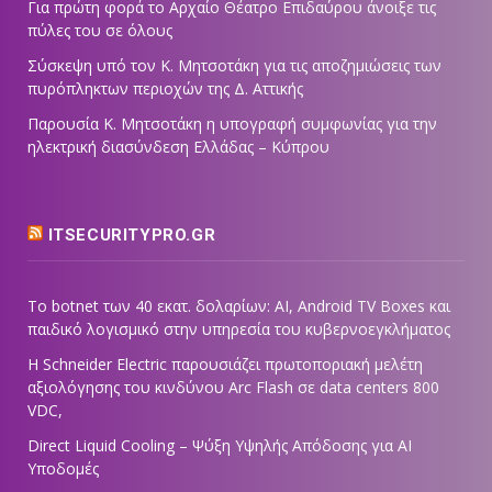
Για πρώτη φορά το Αρχαίο Θέατρο Επιδαύρου άνοιξε τις
πύλες του σε όλους
Σύσκεψη υπό τον Κ. Μητσοτάκη για τις αποζημιώσεις των
πυρόπληκτων περιοχών της Δ. Αττικής
Παρουσία Κ. Μητσοτάκη η υπογραφή συμφωνίας για την
ηλεκτρική διασύνδεση Ελλάδας – Κύπρου
ITSECURITYPRO.GR
Το botnet των 40 εκατ. δολαρίων: AI, Android TV Boxes και
παιδικό λογισμικό στην υπηρεσία του κυβερνοεγκλήματος
Η Schneider Electric παρουσιάζει πρωτοποριακή μελέτη
αξιολόγησης του κινδύνου Arc Flash σε data centers 800
VDC,
Direct Liquid Cooling – Ψύξη Υψηλής Απόδοσης για AI
Υποδομές