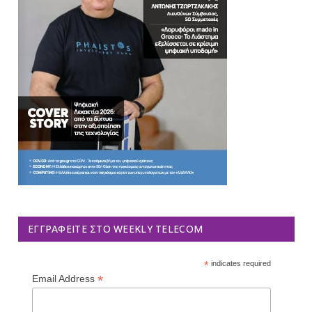
ΕΓΓΡΑΦΕΊΤΕ ΣΤΟ WEEKLY TELECOM
*
indicates required
*
Email Address