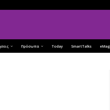
ήσεις
Πρόσωπα
Today
SmartTalks
eMag