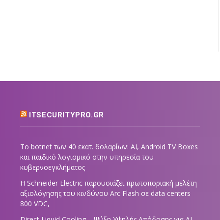
ITSECURITYPRO.GR
Το botnet των 40 εκατ. δολαρίων: AI, Android TV Boxes
και παιδικό λογισμικό στην υπηρεσία του
κυβερνοεγκλήματος
Η Schneider Electric παρουσιάζει πρωτοποριακή μελέτη
αξιολόγησης του κινδύνου Arc Flash σε data centers
800 VDC,
Direct Liquid Cooling – Ψύξη Υψηλής Απόδοσης για AI