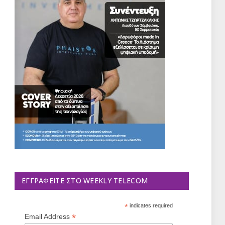
ΕΓΓΡΑΦΕΊΤΕ ΣΤΟ WEEKLY TELECOM
*
indicates required
*
Email Address