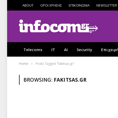
ABOUT
ΟΡΟΙ ΧΡΗΣΗΣ
ΕΠΙΚΟΙΝΩΝΙΑ
NEWSLETTER
Telecoms
IT
AI
Security
Επιχειρ
Home
Posts Tagged "fakitsas.gr"
»
BROWSING:
FAKITSAS.GR