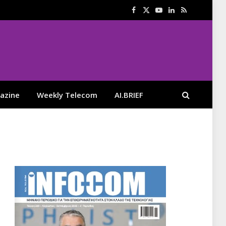
Facebook
X
YouTube
LinkedIn
RSS
(Twitter)
azine
Weekly Telecom
AI.BRIEF