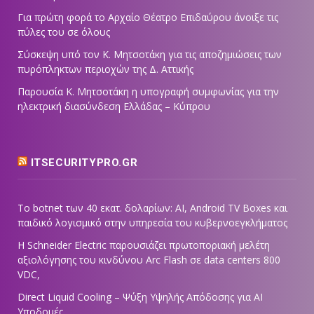
Για πρώτη φορά το Αρχαίο Θέατρο Επιδαύρου άνοιξε τις
πύλες του σε όλους
Σύσκεψη υπό τον Κ. Μητσοτάκη για τις αποζημιώσεις των
πυρόπληκτων περιοχών της Δ. Αττικής
Παρουσία Κ. Μητσοτάκη η υπογραφή συμφωνίας για την
ηλεκτρική διασύνδεση Ελλάδας – Κύπρου
ITSECURITYPRO.GR
Το botnet των 40 εκατ. δολαρίων: AI, Android TV Boxes και
παιδικό λογισμικό στην υπηρεσία του κυβερνοεγκλήματος
Η Schneider Electric παρουσιάζει πρωτοποριακή μελέτη
αξιολόγησης του κινδύνου Arc Flash σε data centers 800
VDC,
Direct Liquid Cooling – Ψύξη Υψηλής Απόδοσης για AI
Υποδομές