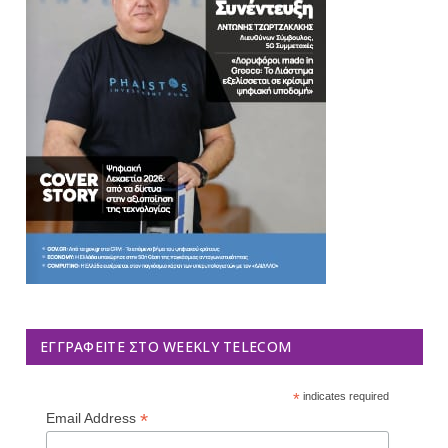
ΕΓΓΡΑΦΕΊΤΕ ΣΤΟ WEEKLY TELECOM
*
indicates required
*
Email Address