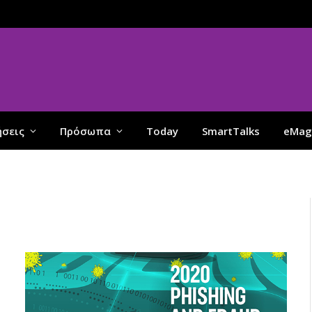
ήσεις
Πρόσωπα
Today
SmartTalks
eMag