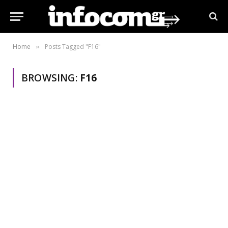
Home
Posts Tagged "F16"
»
BROWSING:
F16