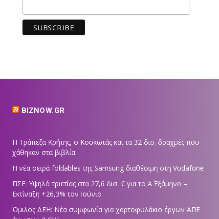
BIZNOW.GR
Η Τράπεζα Κρήτης, ο Κοσκωτάς και τα 32 δισ. δραχμές που
χάθηκαν στα βιβλία
Η νέα σειρά foldables της Samsung διαθέσιμη στη Vodafone
ΠΣΕ: Υψηλό τριετίας στα 27,6 δισ. € για το Α΄ Εξάμηνο –
Εκτίναξη +26,3% τον Ιούνιο
Όμιλος ΔΕΗ: Νέα συμφωνία για χαρτοφυλάκιο έργων ΑΠΕ