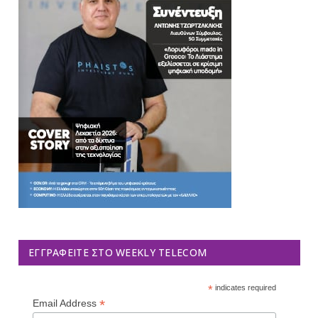
ΕΓΓΡΑΦΕΊΤΕ ΣΤΟ WEEKLY TELECOM
*
indicates required
*
Email Address