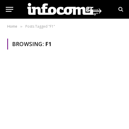
Home
Posts Tagged "F1"
»
BROWSING:
F1