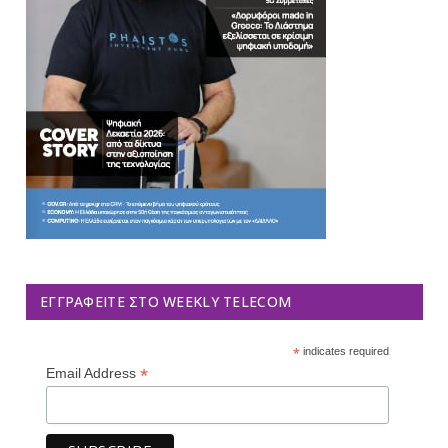
ΕΓΓΡΑΦΕΊΤΕ ΣΤΟ WEEKLY TELECOM
*
indicates required
*
Email Address