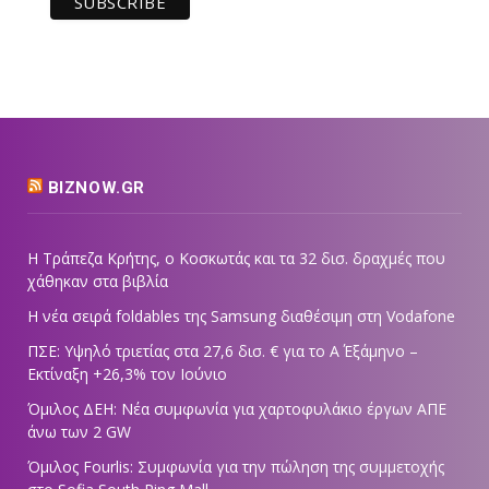
BIZNOW.GR
Η Τράπεζα Κρήτης, ο Κοσκωτάς και τα 32 δισ. δραχμές που
χάθηκαν στα βιβλία
Η νέα σειρά foldables της Samsung διαθέσιμη στη Vodafone
ΠΣΕ: Υψηλό τριετίας στα 27,6 δισ. € για το Α΄ Εξάμηνο –
Εκτίναξη +26,3% τον Ιούνιο
Όμιλος ΔΕΗ: Νέα συμφωνία για χαρτοφυλάκιο έργων ΑΠΕ
άνω των 2 GW
Όμιλος Fourlis: Συμφωνία για την πώληση της συμμετοχής