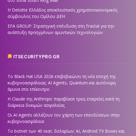
στο Sofia South Ring Mall
Η Deloitte Ελλάδος αποκλειστικός χρηματοοικονομικός
σύμβουλος του Ομίλου ΔΕΗ
EFA GROUP: Στρατηγική επένδυση στη Fractal για την
ανάπτυξη προηγμένων αμυντικών τεχνολογιών
ITSECURITYPRO.GR
Το Black Hat USA 2026 επιβεβαιώνει τη νέα εποχή της
κυβερνοασφάλειας: AI Agents, Quantum και αυτόνομη
άμυνα στο επίκεντρο
Η Claude της Anthropic παραβίασε τρεις εταιρείες κατά τη
διάρκεια δοκιμών ασφαλείας
Οι AI Agents αλλάζουν τον χάρτη των επενδύσεων στην
κυβερνοασφάλεια
Το botnet των 40 εκατ. δολαρίων: AI, Android TV Boxes και