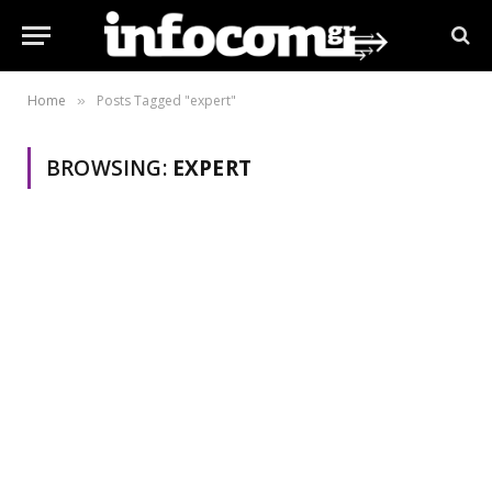
Home
Posts Tagged "expert"
»
BROWSING:
EXPERT