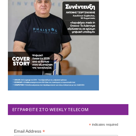
ΕΓΓΡΑΦΕΊΤΕ ΣΤΟ WEEKLY TELECOM
*
indicates required
*
Email Address