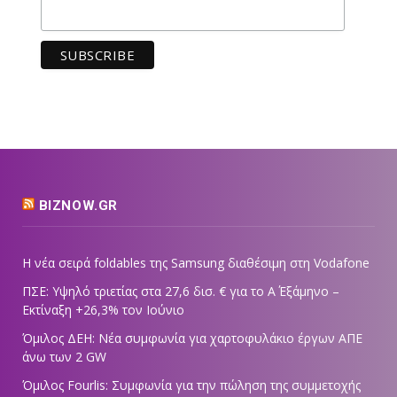
BIZNOW.GR
Η νέα σειρά foldables της Samsung διαθέσιμη στη Vodafone
ΠΣΕ: Υψηλό τριετίας στα 27,6 δισ. € για το Α΄ Εξάμηνο –
Εκτίναξη +26,3% τον Ιούνιο
Όμιλος ΔΕΗ: Νέα συμφωνία για χαρτοφυλάκιο έργων ΑΠΕ
άνω των 2 GW
Όμιλος Fourlis: Συμφωνία για την πώληση της συμμετοχής