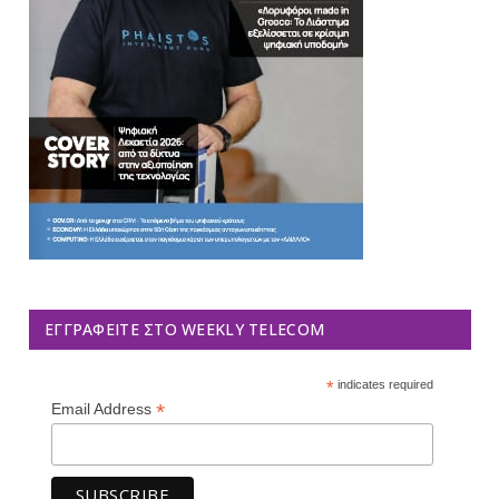
ΕΓΓΡΑΦΕΊΤΕ ΣΤΟ WEEKLY TELECOM
*
indicates required
*
Email Address