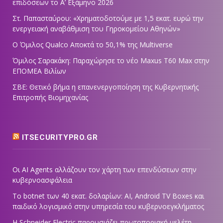
επιδόσεων το Α’ Εξάμηνο 2026
Στ. Παπασταύρου: «Χρηματοδοτούμε με 1,5 εκατ. ευρώ την
ενεργειακή αναβάθμιση του Γηροκομείου Αθηνών»
Ο Όμιλος Qualco Αποκτά το 50,1% της Multiverse
Όμιλος Σαρακάκη: Παραχώρησε το νέο Maxus T60 Max στην
ΕΠΟΜΕΑ Βιλίων
ΣΒΕ: Θετικό βήμα η επανενεργοποίηση της Κυβερνητικής
Επιτροπής Βιομηχανίας
ITSECURITYPRO.GR
Οι AI Agents αλλάζουν τον χάρτη των επενδύσεων στην
κυβερνοασφάλεια
Το botnet των 40 εκατ. δολαρίων: AI, Android TV Boxes και
παιδικό λογισμικό στην υπηρεσία του κυβερνοεγκλήματος
Η Schneider Electric παρουσιάζει πρωτοποριακή μελέτη