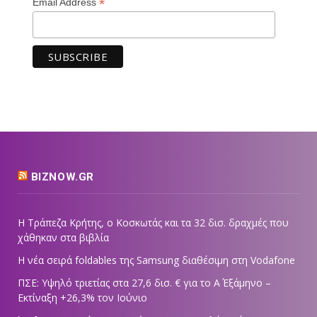
*
Email Address
BIZNOW.GR
Η Τράπεζα Κρήτης, ο Κοσκωτάς και τα 32 δισ. δραχμές που
χάθηκαν στα βιβλία
Η νέα σειρά foldables της Samsung διαθέσιμη στη Vodafone
ΠΣΕ: Υψηλό τριετίας στα 27,6 δισ. € για το Α΄ Εξάμηνο –
Εκτίναξη +26,3% τον Ιούνιο