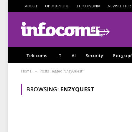
ABOUT
ΟΡΟΙ ΧΡΗΣΗΣ
ΕΠΙΚΟΙΝΩΝΙΑ
NEWSLETTER
Telecoms
IT
AI
Security
Επιχειρ
Home
Posts Tagged "EnzyQuest"
»
BROWSING:
ENZYQUEST