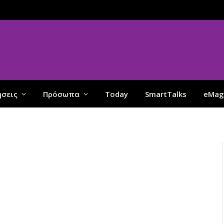
ήσεις
Πρόσωπα
Today
SmartTalks
eMag