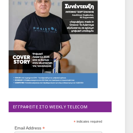
ΕΓΓΡΑΦΕΊΤΕ ΣΤΟ WEEKLY TELECOM
*
indicates required
*
Email Address