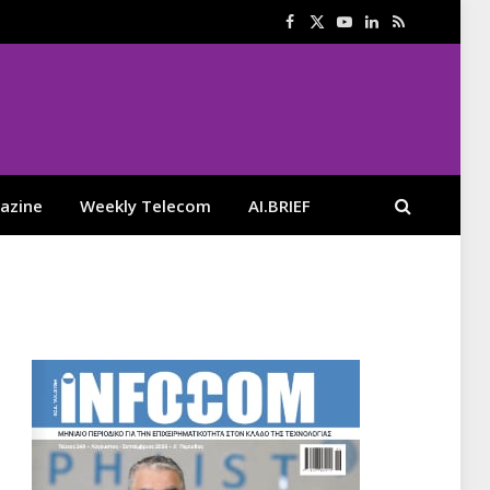
Facebook
X
YouTube
LinkedIn
RSS
(Twitter)
azine
Weekly Telecom
AI.BRIEF