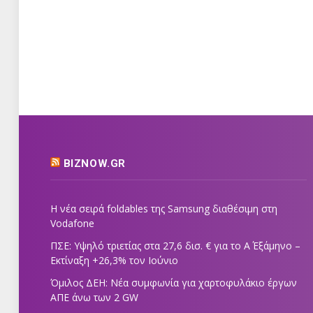
BIZNOW.GR
Η νέα σειρά foldables της Samsung διαθέσιμη στη
Vodafone
ΠΣΕ: Υψηλό τριετίας στα 27,6 δισ. € για το Α΄ Εξάμηνο –
Εκτίναξη +26,3% τον Ιούνιο
Όμιλος ΔΕΗ: Νέα συμφωνία για χαρτοφυλάκιο έργων
ΑΠΕ άνω των 2 GW