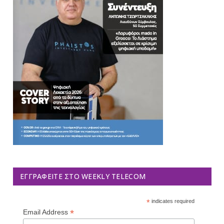
ΕΓΓΡΑΦΕΊΤΕ ΣΤΟ WEEKLY TELECOM
*
indicates required
*
Email Address