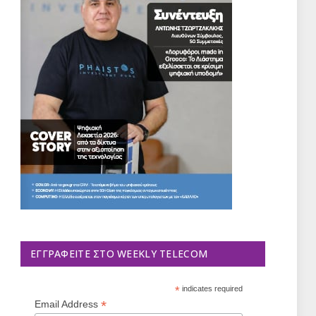
ΕΓΓΡΑΦΕΊΤΕ ΣΤΟ WEEKLY TELECOM
*
indicates required
*
Email Address