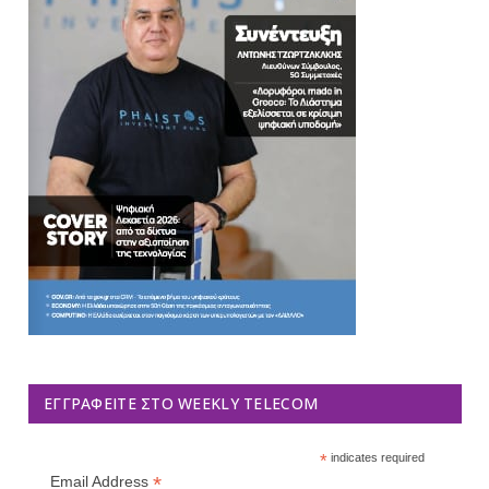
ΕΓΓΡΑΦΕΊΤΕ ΣΤΟ WEEKLY TELECOM
*
indicates required
*
Email Address