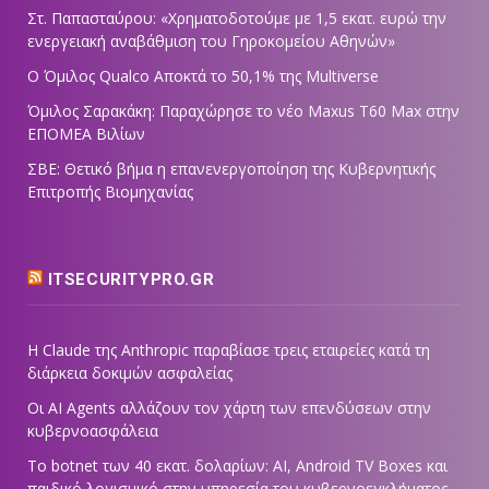
Στ. Παπασταύρου: «Χρηματοδοτούμε με 1,5 εκατ. ευρώ την
ενεργειακή αναβάθμιση του Γηροκομείου Αθηνών»
Ο Όμιλος Qualco Αποκτά το 50,1% της Multiverse
Όμιλος Σαρακάκη: Παραχώρησε το νέο Maxus T60 Max στην
ΕΠΟΜΕΑ Βιλίων
ΣΒΕ: Θετικό βήμα η επανενεργοποίηση της Κυβερνητικής
Επιτροπής Βιομηχανίας
ITSECURITYPRO.GR
Η Claude της Anthropic παραβίασε τρεις εταιρείες κατά τη
διάρκεια δοκιμών ασφαλείας
Οι AI Agents αλλάζουν τον χάρτη των επενδύσεων στην
κυβερνοασφάλεια
Το botnet των 40 εκατ. δολαρίων: AI, Android TV Boxes και
παιδικό λογισμικό στην υπηρεσία του κυβερνοεγκλήματος