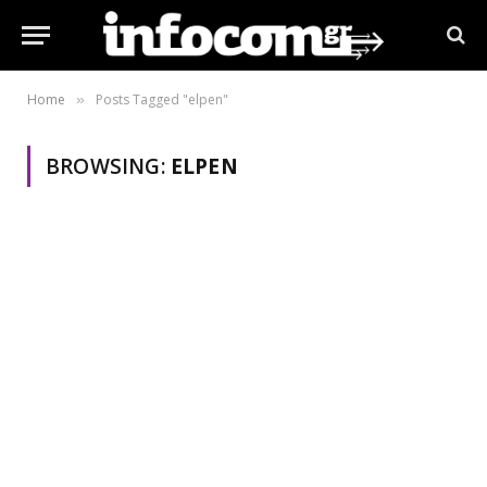
Home
Posts Tagged "elpen"
»
BROWSING:
ELPEN