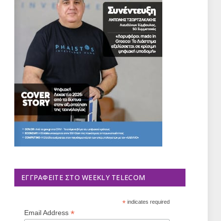
ΕΓΓΡΑΦΕΊΤΕ ΣΤΟ WEEKLY TELECOM
*
indicates required
*
Email Address