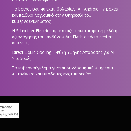
Το botnet των 40 εκατ. δολαρίων: AI, Android TV Boxes
και παιδικό λογισμικό στην υπηρεσία του
κυβερνοεγκλήματος
Η Schneider Electric παρουσιάζει πρωτοποριακή μελέτη
αξιολόγησης του κινδύνου Arc Flash σε data centers
800 VDC,
Direct Liquid Cooling – Ψύξη Υψηλής Απόδοσης για AI
Υποδομές
Το κυβερνοέγκλημα γίνεται συνδρομητική υπηρεσία:
AI, malware και υποδομές «ως υπηρεσία»