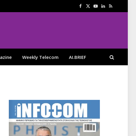
Facebook
X
YouTube
LinkedIn
RSS
(Twitter)
azine
Weekly Telecom
AI.BRIEF