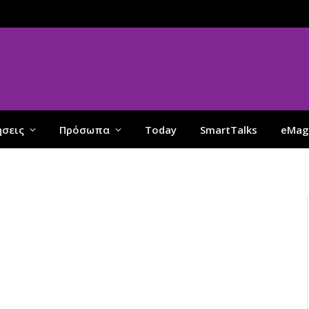
ήσεις
Πρόσωπα
Today
SmartTalks
eMag