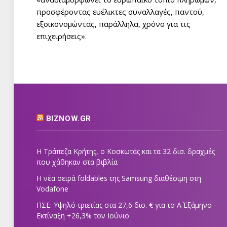
προσφέροντας ευέλικτες συναλλαγές, παντού,
εξοικονομώντας, παράλληλα, χρόνο για τις
επιχειρήσεις».
BIZNOW.GR
Η Τράπεζα Κρήτης, ο Κοσκωτάς και τα 32 δισ. δραχμές
που χάθηκαν στα βιβλία
Η νέα σειρά foldables της Samsung διαθέσιμη στη
Vodafone
ΠΣΕ: Υψηλό τριετίας στα 27,6 δισ. € για το Α΄ Εξάμηνο –
Εκτίναξη +26,3% τον Ιούνιο