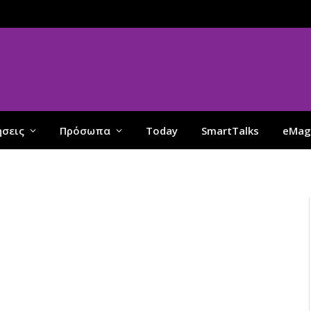
ήσεις
Πρόσωπα
Today
SmartTalks
eMag