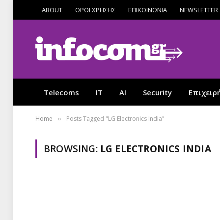
ABOUT
ΟΡΟΙ ΧΡΗΣΗΣ
ΕΠΙΚΟΙΝΩΝΙΑ
NEWSLETTER
Telecoms
IT
AI
Security
Επιχειρ
Home
Posts Tagged "LG Electronics India"
»
BROWSING:
LG ELECTRONICS INDIA