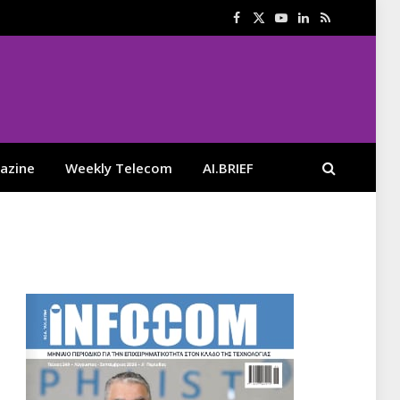
Facebook
X
YouTube
LinkedIn
RSS
(Twitter)
azine
Weekly Telecom
AI.BRIEF