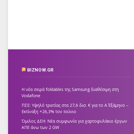
BIZNOW.GR
Η νέα σειρά foldables της Samsung διαθέσιμη στη
Vodafone
ΠΣΕ: Υψηλό τριετίας στα 27,6 δισ. € για το Α΄ Εξάμηνο –
Εκτίναξη +26,3% τον Ιούνιο
Όμιλος ΔΕΗ: Νέα συμφωνία για χαρτοφυλάκιο έργων
ΑΠΕ άνω των 2 GW