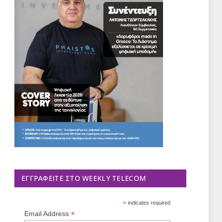
ΕΓΓΡΑΦΕΊΤΕ ΣΤΟ WEEKLY TELECOM
*
indicates required
*
Email Address