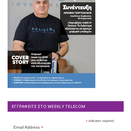
ΕΓΓΡΑΦΕΊΤΕ ΣΤΟ WEEKLY TELECOM
*
indicates required
*
Email Address