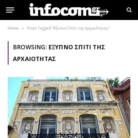
Home
Posts Tagged "Έξυπνο Σπίτι της Αρχαιότητας"
»
BROWSING:
ΈΞΥΠΝΟ ΣΠΊΤΙ ΤΗΣ
ΑΡΧΑΙΌΤΗΤΑΣ