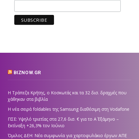
BIZNOW.GR
Η Τράπεζα Κρήτης, ο Κοσκωτάς και τα 32 δισ. δραχμές που
χάθηκαν στα βιβλία
Η νέα σειρά foldables της Samsung διαθέσιμη στη Vodafone
ΠΣΕ: Υψηλό τριετίας στα 27,6 δισ. € για το Α΄ Εξάμηνο –
Εκτίναξη +26,3% τον Ιούνιο
Όμιλος ΔΕΗ: Νέα συμφωνία για χαρτοφυλάκιο έργων ΑΠΕ