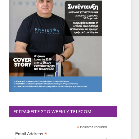
ΕΓΓΡΑΦΕΊΤΕ ΣΤΟ WEEKLY TELECOM
*
indicates required
*
Email Address