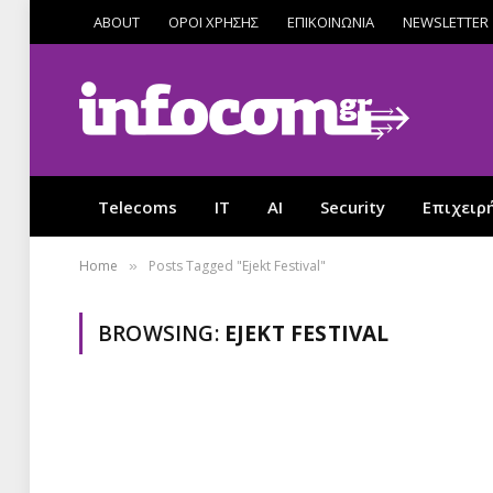
ABOUT
ΟΡΟΙ ΧΡΗΣΗΣ
ΕΠΙΚΟΙΝΩΝΙΑ
NEWSLETTER
Telecoms
IT
AI
Security
Επιχειρ
Home
Posts Tagged "Ejekt Festival"
»
BROWSING:
EJEKT FESTIVAL