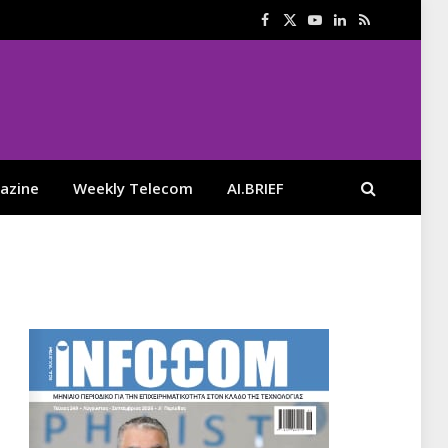
Facebook
X
YouTube
LinkedIn
RSS
(Twitter)
azine
Weekly Telecom
AI.BRIEF