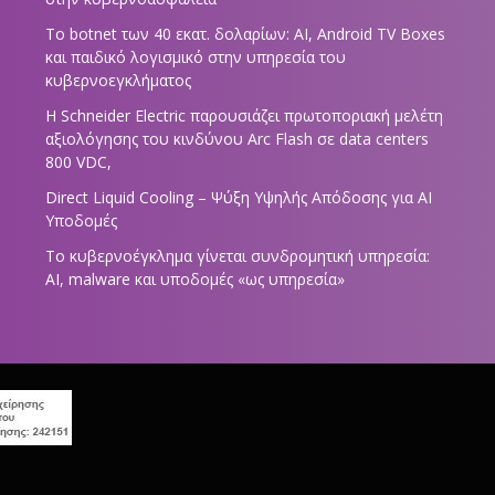
Το botnet των 40 εκατ. δολαρίων: AI, Android TV Boxes
και παιδικό λογισμικό στην υπηρεσία του
κυβερνοεγκλήματος
Η Schneider Electric παρουσιάζει πρωτοποριακή μελέτη
αξιολόγησης του κινδύνου Arc Flash σε data centers
800 VDC,
Direct Liquid Cooling – Ψύξη Υψηλής Απόδοσης για AI
Υποδομές
Το κυβερνοέγκλημα γίνεται συνδρομητική υπηρεσία:
AI, malware και υποδομές «ως υπηρεσία»