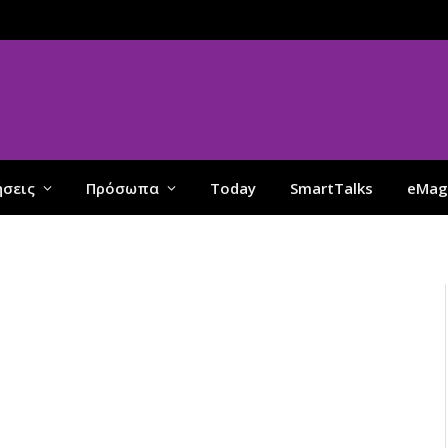
ήσεις
Πρόσωπα
Today
SmartTalks
eMag