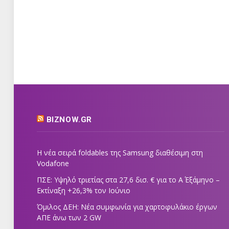
BIZNOW.GR
Η νέα σειρά foldables της Samsung διαθέσιμη στη
Vodafone
ΠΣΕ: Υψηλό τριετίας στα 27,6 δισ. € για το Α΄ Εξάμηνο –
Εκτίναξη +26,3% τον Ιούνιο
Όμιλος ΔΕΗ: Νέα συμφωνία για χαρτοφυλάκιο έργων
ΑΠΕ άνω των 2 GW