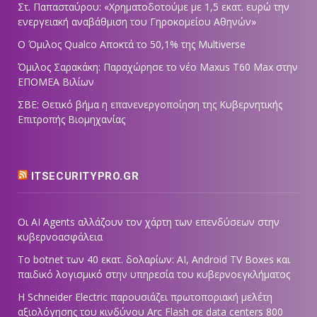
Στ. Παπασταύρου: «Χρηματοδοτούμε με 1,5 εκατ. ευρώ την
ενεργειακή αναβάθμιση του Γηροκομείου Αθηνών»
Ο Όμιλος Qualco Αποκτά το 50,1% της Multiverse
Όμιλος Σαρακάκη: Παραχώρησε το νέο Maxus T60 Max στην
ΕΠΟΜΕΑ Βιλίων
ΣΒΕ: Θετικό βήμα η επανενεργοποίηση της Κυβερνητικής
Επιτροπής Βιομηχανίας
ITSECURITYPRO.GR
Οι AI Agents αλλάζουν τον χάρτη των επενδύσεων στην
κυβερνοασφάλεια
Το botnet των 40 εκατ. δολαρίων: AI, Android TV Boxes και
παιδικό λογισμικό στην υπηρεσία του κυβερνοεγκλήματος
Η Schneider Electric παρουσιάζει πρωτοποριακή μελέτη
αξιολόγησης του κινδύνου Arc Flash σε data centers 800