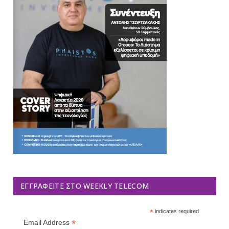
ΕΓΓΡΑΦΕΊΤΕ ΣΤΟ WEEKLY TELECOM
*
indicates required
*
Email Address