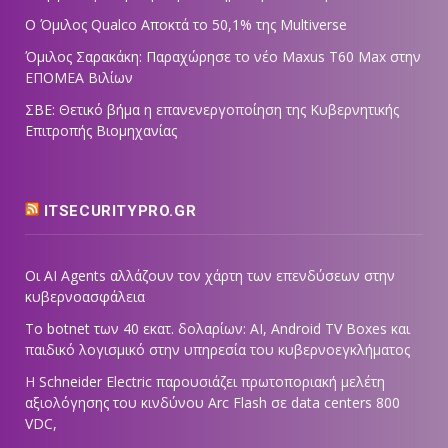
Ο Όμιλος Qualco Αποκτά το 50,1% της Multiverse
Όμιλος Σαρακάκη: Παραχώρησε το νέο Maxus T60 Max στην
ΕΠΟΜΕΑ Βιλίων
ΣΒΕ: Θετικό βήμα η επανενεργοποίηση της Κυβερνητικής
Επιτροπής Βιομηχανίας
ITSECURITYPRO.GR
Οι AI Agents αλλάζουν τον χάρτη των επενδύσεων στην
κυβερνοασφάλεια
Το botnet των 40 εκατ. δολαρίων: AI, Android TV Boxes και
παιδικό λογισμικό στην υπηρεσία του κυβερνοεγκλήματος
Η Schneider Electric παρουσιάζει πρωτοποριακή μελέτη
αξιολόγησης του κινδύνου Arc Flash σε data centers 800
VDC,