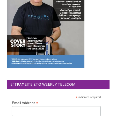
ΕΓΓΡΑΦΕΊΤΕ ΣΤΟ WEEKLY TELECOM
*
indicates required
*
Email Address