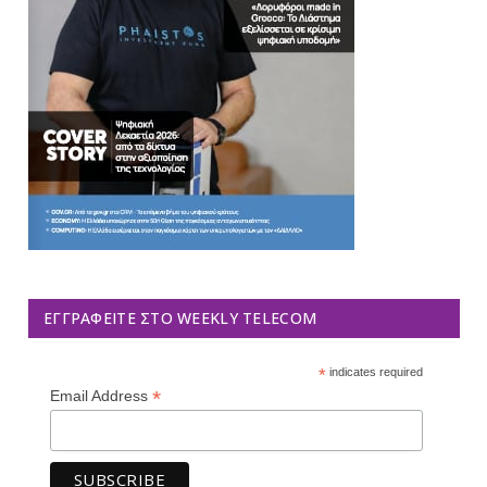
ΕΓΓΡΑΦΕΊΤΕ ΣΤΟ WEEKLY TELECOM
*
indicates required
*
Email Address