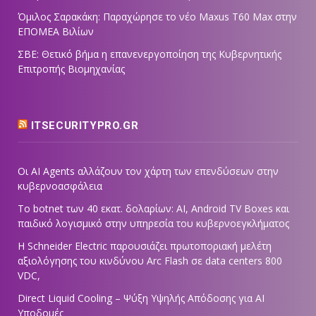
Όμιλος Σαρακάκη: Παραχώρησε το νέο Maxus T60 Max στην
ΕΠΟΜΕΑ Βιλίων
ΣΒΕ: Θετικό βήμα η επανενεργοποίηση της Κυβερνητικής
Επιτροπής Βιομηχανίας
ITSECURITYPRO.GR
Οι AI Agents αλλάζουν τον χάρτη των επενδύσεων στην
κυβερνοασφάλεια
Το botnet των 40 εκατ. δολαρίων: AI, Android TV Boxes και
παιδικό λογισμικό στην υπηρεσία του κυβερνοεγκλήματος
Η Schneider Electric παρουσιάζει πρωτοποριακή μελέτη
αξιολόγησης του κινδύνου Arc Flash σε data centers 800
VDC,
Direct Liquid Cooling – Ψύξη Υψηλής Απόδοσης για AI
Υποδομές