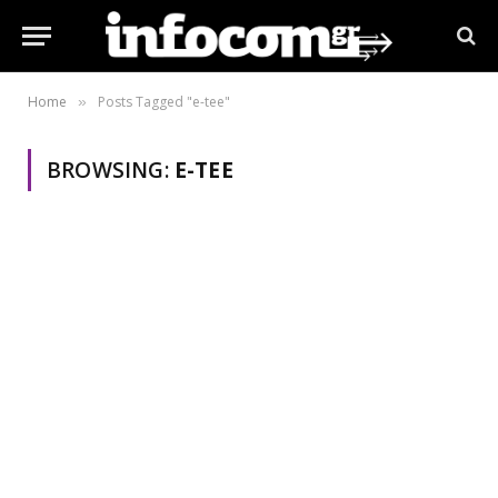
Home
Posts Tagged "e-tee"
»
BROWSING:
E-TEE