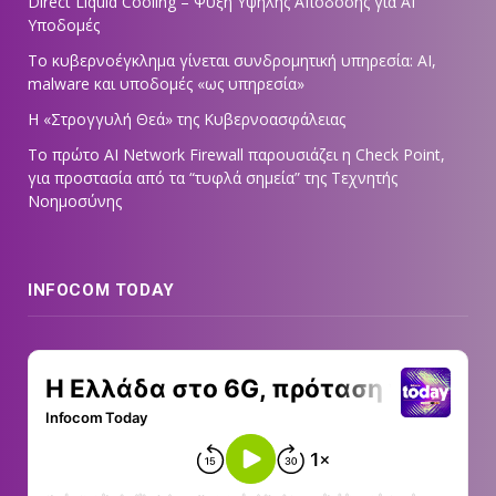
Direct Liquid Cooling – Ψύξη Υψηλής Απόδοσης για AI
Υποδομές
Το κυβερνοέγκλημα γίνεται συνδρομητική υπηρεσία: AI,
malware και υποδομές «ως υπηρεσία»
Η «Στρογγυλή Θεά» της Κυβερνοασφάλειας
Tο πρώτο AI Network Firewall παρουσιάζει η Check Point,
για προστασία από τα “τυφλά σημεία” της Τεχνητής
Νοημοσύνης
INFOCOM TODAY