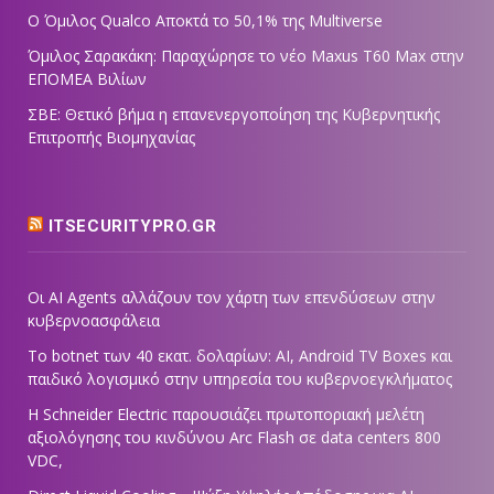
Ο Όμιλος Qualco Αποκτά το 50,1% της Multiverse
Όμιλος Σαρακάκη: Παραχώρησε το νέο Maxus T60 Max στην
ΕΠΟΜΕΑ Βιλίων
ΣΒΕ: Θετικό βήμα η επανενεργοποίηση της Κυβερνητικής
Επιτροπής Βιομηχανίας
ITSECURITYPRO.GR
Οι AI Agents αλλάζουν τον χάρτη των επενδύσεων στην
κυβερνοασφάλεια
Το botnet των 40 εκατ. δολαρίων: AI, Android TV Boxes και
παιδικό λογισμικό στην υπηρεσία του κυβερνοεγκλήματος
Η Schneider Electric παρουσιάζει πρωτοποριακή μελέτη
αξιολόγησης του κινδύνου Arc Flash σε data centers 800
VDC,