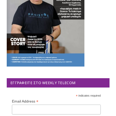
ΕΓΓΡΑΦΕΊΤΕ ΣΤΟ WEEKLY TELECOM
*
indicates required
*
Email Address