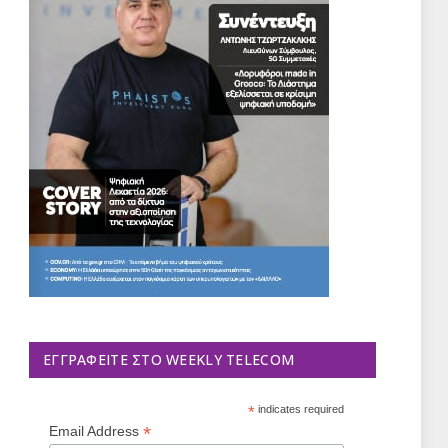
ΕΓΓΡΑΦΕΊΤΕ ΣΤΟ WEEKLY TELECOM
*
indicates required
*
Email Address