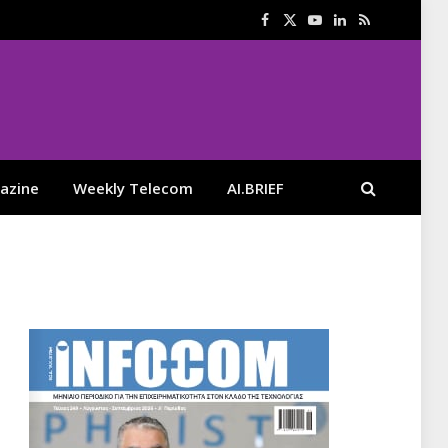
Facebook
X
YouTube
LinkedIn
RSS
(Twitter)
azine
Weekly Telecom
AI.BRIEF