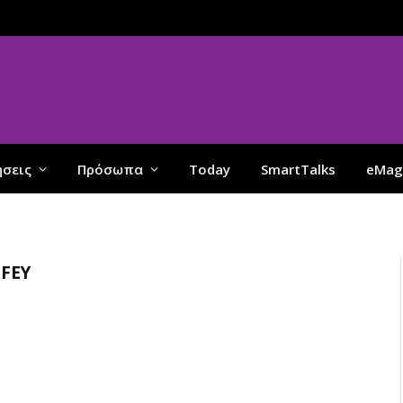
ήσεις
Πρόσωπα
Today
SmartTalks
eMag
FFEY