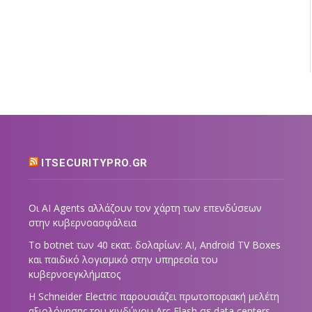
ITSECURITYPRO.GR
Οι AI Agents αλλάζουν τον χάρτη των επενδύσεων
στην κυβερνοασφάλεια
Το botnet των 40 εκατ. δολαρίων: AI, Android TV Boxes
και παιδικό λογισμικό στην υπηρεσία του
κυβερνοεγκλήματος
Η Schneider Electric παρουσιάζει πρωτοποριακή μελέτη
αξιολόγησης του κινδύνου Arc Flash σε data centers