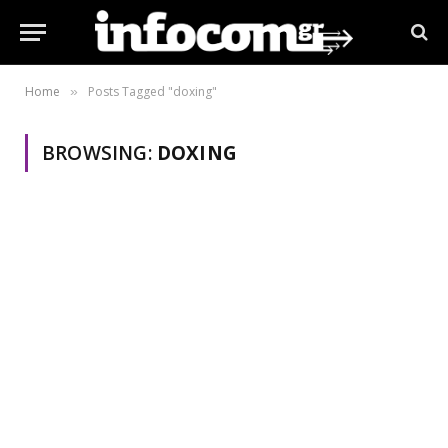
Home
Posts Tagged "doxing"
»
BROWSING:
DOXING