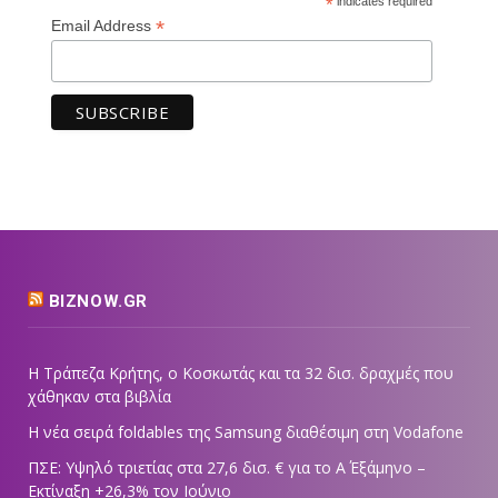
*
indicates required
*
Email Address
BIZNOW.GR
Η Τράπεζα Κρήτης, ο Κοσκωτάς και τα 32 δισ. δραχμές που
χάθηκαν στα βιβλία
Η νέα σειρά foldables της Samsung διαθέσιμη στη Vodafone
ΠΣΕ: Υψηλό τριετίας στα 27,6 δισ. € για το Α΄ Εξάμηνο –
Εκτίναξη +26,3% τον Ιούνιο