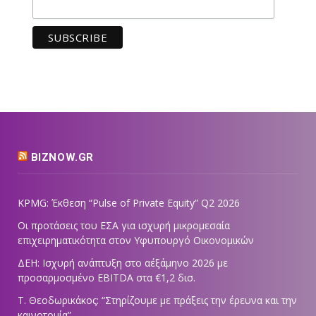
BIZNOW.GR
KPMG: Έκθεση “Pulse of Private Equity” Q2 2026
Οι προτάσεις του ΕΣΑ για ισχυρή μικρομεσαία
επιχειρηματικότητα στον Υφυπουργό Οικονομικών
ΔΕΗ: Ισχυρή ανάπτυξη στο α΄εξάμηνο 2026 με
προσαρμοσμένο EBITDA στα €1,2 δισ.
Τ. Θεοδωρικάκος: “Στηρίζουμε με πράξεις την έρευνα και την
καινοτομία”