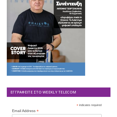
ΕΓΓΡΑΦΕΊΤΕ ΣΤΟ WEEKLY TELECOM
*
indicates required
*
Email Address