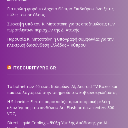
Για πρώτη φορά το Αρχαίο Θέατρο Επιδαύρου άνοιξε τις
πύλες του σε όλους
Σύσκεψη υπό τον Κ. Μητσοτάκη για τις αποζημιώσεις των
πυρόπληκτων περιοχών της Δ. Αττικής
Παρουσία Κ. Μητσοτάκη η υπογραφή συμφωνίας για την
ηλεκτρική διασύνδεση Ελλάδας – Κύπρου
ITSECURITYPRO.GR
Το botnet των 40 εκατ. δολαρίων: AI, Android TV Boxes και
παιδικό λογισμικό στην υπηρεσία του κυβερνοεγκλήματος
Η Schneider Electric παρουσιάζει πρωτοποριακή μελέτη
αξιολόγησης του κινδύνου Arc Flash σε data centers 800
VDC,
Direct Liquid Cooling – Ψύξη Υψηλής Απόδοσης για AI