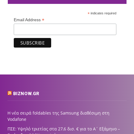
*
indicates required
*
Email Address
BIZNOW.GR
Η νέα σειρά foldables της Samsung διαθέσιμη στη
Vodafone
ΠΣΕ: Υψηλό τριετίας στα 27,6 δισ. € για το Α΄ Εξάμηνο –