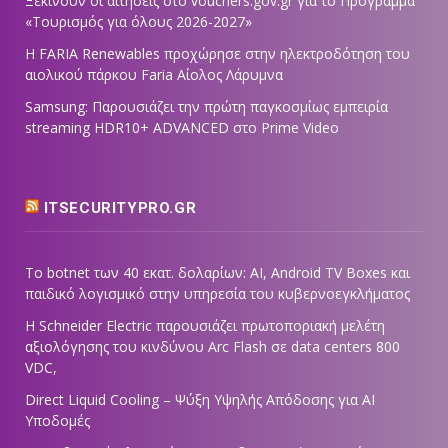
Ξεκινούν οι αιτήσεις στο vouchers.gov.gr για το Πρόγραμμα
«Τουρισμός για όλους 2026-2027»
Η FARIA Renewables προχώρησε στην ηλεκτροδότηση του
αιολικού πάρκου Faria Αίολος Λάρυμνα
Samsung: Παρουσιάζει την πρώτη παγκοσμίως εμπειρία
streaming HDR10+ ADVANCED στο Prime Video
ITSECURITYPRO.GR
Το botnet των 40 εκατ. δολαρίων: AI, Android TV Boxes και
παιδικό λογισμικό στην υπηρεσία του κυβερνοεγκλήματος
Η Schneider Electric παρουσιάζει πρωτοποριακή μελέτη
αξιολόγησης του κινδύνου Arc Flash σε data centers 800
VDC,
Direct Liquid Cooling – Ψύξη Υψηλής Απόδοσης για AI
Υποδομές