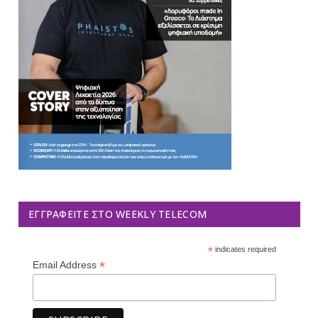
ΕΓΓΡΑΦΕΊΤΕ ΣΤΟ WEEKLY TELECOM
*
indicates required
*
Email Address