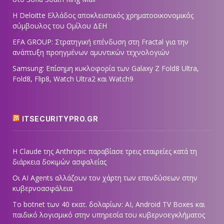
Η Deloitte Ελλάδος αποκλειστικός χρηματοοικονομικός
σύμβουλος του Ομίλου ΔΕΗ
EFA GROUP: Στρατηγική επένδυση στη Fractal για την
ανάπτυξη προηγμένων αμυντικών τεχνολογιών
Samsung: Επίσημη κυκλοφορία των Galaxy Z Fold8 Ultra,
Fold8, Flip8, Watch Ultra2 και Watch9
ITSECURITYPRO.GR
Η Claude της Anthropic παραβίασε τρεις εταιρείες κατά τη
διάρκεια δοκιμών ασφαλείας
Οι AI Agents αλλάζουν τον χάρτη των επενδύσεων στην
κυβερνοασφάλεια
Το botnet των 40 εκατ. δολαρίων: AI, Android TV Boxes και
παιδικό λογισμικό στην υπηρεσία του κυβερνοεγκλήματος