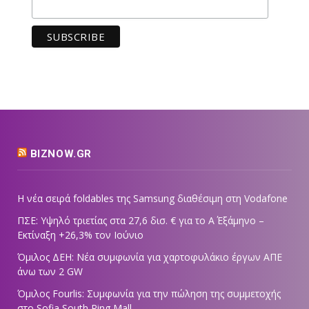
BIZNOW.GR
Η νέα σειρά foldables της Samsung διαθέσιμη στη Vodafone
ΠΣΕ: Υψηλό τριετίας στα 27,6 δισ. € για το Α΄ Εξάμηνο –
Εκτίναξη +26,3% τον Ιούνιο
Όμιλος ΔΕΗ: Νέα συμφωνία για χαρτοφυλάκιο έργων ΑΠΕ
άνω των 2 GW
Όμιλος Fourlis: Συμφωνία για την πώληση της συμμετοχής
στο Sofia South Ring Mall