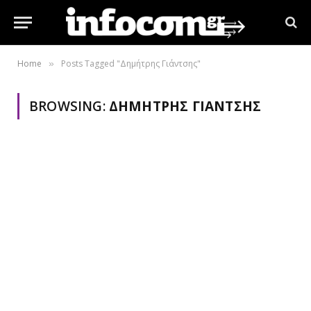
Home
Posts Tagged "Δημήτρης Γιάντσης"
»
BROWSING:
ΔΗΜΉΤΡΗΣ ΓΙΆΝΤΣΗΣ