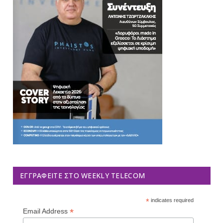
ΕΓΓΡΑΦΕΊΤΕ ΣΤΟ WEEKLY TELECOM
*
indicates required
*
Email Address