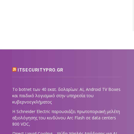
ITSECURITYPRO.GR
Το botnet των 40 εκατ. δολαρίων: AI, Android TV Boxes
και παιδικό λογισμικό στην υπηρεσία του
κυβερνοεγκλήματος
Η Schneider Electric παρουσιάζει πρωτοποριακή μελέτη
αξιολόγησης του κινδύνου Arc Flash σε data centers
800 VDC,
Direct Liquid Cooling – Ψύξη Υψηλής Απόδοσης για AI