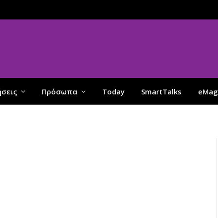
ήσεις
Πρόσωπα
Today
SmartTalks
eMag