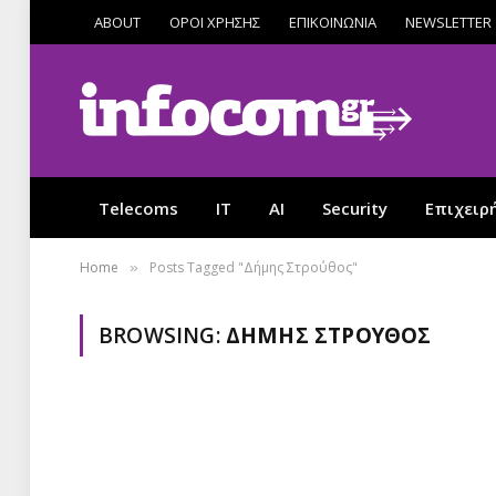
ABOUT
ΟΡΟΙ ΧΡΗΣΗΣ
ΕΠΙΚΟΙΝΩΝΙΑ
NEWSLETTER
Telecoms
IT
AI
Security
Επιχειρ
Home
Posts Tagged "Δήμης Στρούθος"
»
BROWSING:
ΔΉΜΗΣ ΣΤΡΟΎΘΟΣ