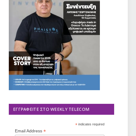
ΕΓΓΡΑΦΕΊΤΕ ΣΤΟ WEEKLY TELECOM
*
indicates required
*
Email Address