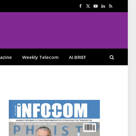
Facebook
X
YouTube
LinkedIn
RSS
(Twitter)
azine
Weekly Telecom
AI.BRIEF