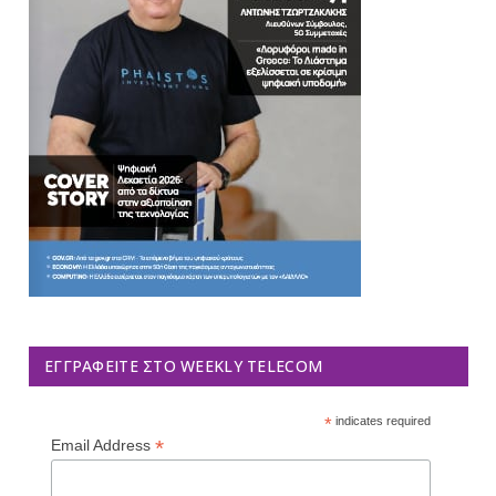
ΕΓΓΡΑΦΕΊΤΕ ΣΤΟ WEEKLY TELECOM
*
indicates required
*
Email Address