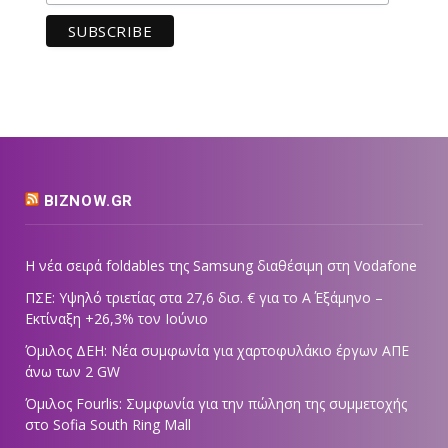
BIZNOW.GR
Η νέα σειρά foldables της Samsung διαθέσιμη στη Vodafone
ΠΣΕ: Υψηλό τριετίας στα 27,6 δισ. € για το Α΄ Εξάμηνο –
Εκτίναξη +26,3% τον Ιούνιο
Όμιλος ΔΕΗ: Νέα συμφωνία για χαρτοφυλάκιο έργων ΑΠΕ
άνω των 2 GW
Όμιλος Fourlis: Συμφωνία για την πώληση της συμμετοχής
στο Sofia South Ring Mall